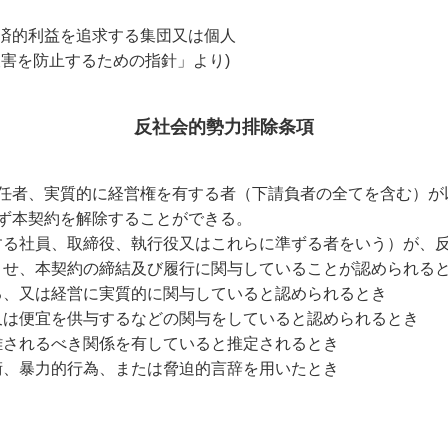
済的利益を追求する集団又は個人
害を防止するための指針」より)
反社会的勢力排除条項
任者、実質的に経営権を有する者（下請負者の全てを含む）が
ず本契約を解除することができる。
する社員、取締役、執行役又はこれらに準ずる者をいう）が、
させ、本契約の締結及び履行に関与していることが認められる
る、又は経営に実質的に関与していると認められるとき
又は便宜を供与するなどの関与をしていると認められるとき
難されるべき関係を有していると推定されるとき
術、暴力的行為、または脅迫的言辞を用いたとき