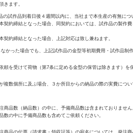
頂きます。
商品の試作品到着日後４週間以内に、当社まで本生産の有無につ
本契約締結となった場合、同契約においては、試作品の製作費
本契約締結となった場合、上記対応は致し兼ねます。
ならなかった場合でも、上記試作品の金型等初期費用・試作品制
依頼を受けて荷物（第7条に定める金型の保管は除きます）を
が複数個所に及ぶ場合、３か所目からの納品の際の実費につい
注商品数（納品数）の中に、予備商品数は含まれておりません
品数の中に予備商品数も含めてご依頼ください。
注商品の伝票（請求書・領収証等）の宛名については、発注商