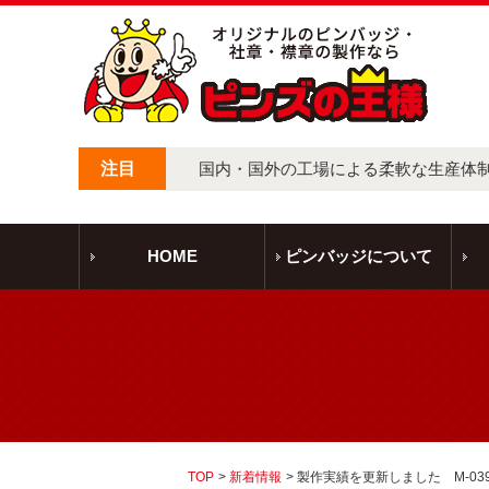
注目
国内・国外の工場による柔軟な生産体
HOME
ピンバッジについて
TOP
新着情報
製作実績を更新しました M-03